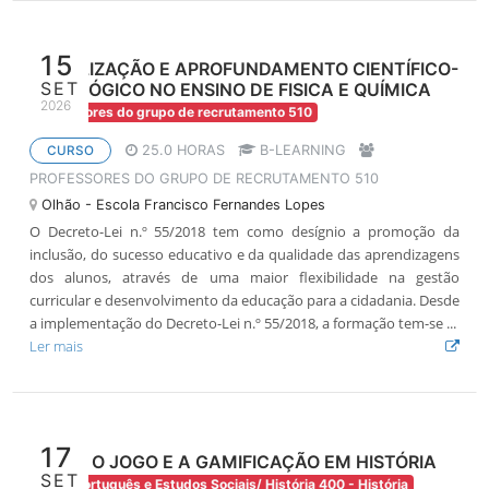
15
ATUALIZAÇÃO E APROFUNDAMENTO CIENTÍFICO-
SET
PEDAGÓGICO NO ENSINO DE FISICA E QUÍMICA
2026
Professores do grupo de recrutamento 510
25.0 HORAS
B-LEARNING
CURSO
PROFESSORES DO GRUPO DE RECRUTAMENTO 510
Olhão - Escola Francisco Fernandes Lopes
O Decreto-Lei n.º 55/2018 tem como desígnio a promoção da
inclusão, do sucesso educativo e da qualidade das aprendizagens
dos alunos, através de uma maior flexibilidade na gestão
curricular e desenvolvimento da educação para a cidadania. Desde
a implementação do Decreto-Lei n.º 55/2018, a formação tem-se ...
Ler mais
17
ENTRE O JOGO E A GAMIFICAÇÃO EM HISTÓRIA
SET
200 - Português e Estudos Sociais/ História 400 - História