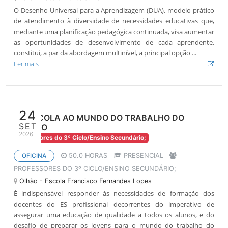
O Desenho Universal para a Aprendizagem (DUA), modelo prático
de atendimento à diversidade de necessidades educativas que,
mediante uma planificação pedagógica continuada, visa aumentar
as oportunidades de desenvolvimento de cada aprendente,
constitui, a par da abordagem multinível, a principal opção ...
Ler mais
24
DA ESCOLA AO MUNDO DO TRABALHO DO
SET
FUTURO
2026
Professores do 3º Ciclo/Ensino Secundário;
50.0 HORAS
PRESENCIAL
OFICINA
PROFESSORES DO 3º CICLO/ENSINO SECUNDÁRIO;
Olhão - Escola Francisco Fernandes Lopes
É indispensável responder às necessidades de formação dos
docentes do ES profissional decorrentes do imperativo de
assegurar uma educação de qualidade a todos os alunos, e do
desafio de preparar os jovens para o mundo do trabalho do