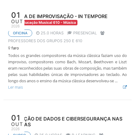
01
OFICINA DE IMPROVISAÇÃO - IN TEMPORE
OUT
250 - Educação Musical 610 - Música
2026
25.0 HORAS
PRESENCIAL
OFICINA
PROFESSORES DOS GRUPOS 250 E 610
faro
Todos os grandes compositores da música clássica faziam uso do
improviso, compositores como Bach, Mozart, Beethoven e Liszt
eram reconhecidos pelas suas obras de composição, mas também
pelas suas habilidades únicas de improvisadores ao teclado. Ao
longo dos anos o ensino da música clássica desenvolveu-se ...
Ler mais
01
PROTEÇÃO DE DADOS E CIBERSEGURANÇA NAS
OUT
ESCOLAS
2026