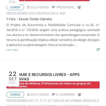
2026
25.0 HORAS
PRESENCIAL
CURSO
PROFESSORES DOS GRUPOS 200 E 400
Faro - Escola Tomás Cabreira
O Projeto de Autonomia e Flexibilidade Curricular e os DL n.º
54/2018 e n.º 55/2018 exigem uma prática pedagógica centrada
nos alunos e no desenvolvimento das aprendizagens essenciais. O
recurso à gamificação implica utilizar conceitos do design de jogos
e aplicá-los na aprendizagem. Para a construção ...
Ler mais
22
SOFTWARE E RECURSOS LIVRES - APPS
SET
INCLUSIVAS
2026
Educadores de Infância; Professores de todos os grupos de
recrutamento;
25.0 HORAS
E-LEARNING
CURSO
PROFESSORES DO 1.º, 2.º E 3.º CICLOS DO ENSINO BÁSICOS E