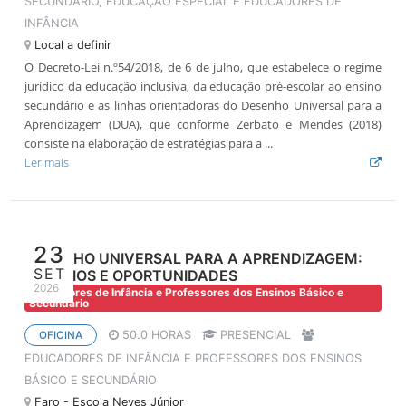
SECUNDÁRIO, EDUCAÇÃO ESPECIAL E EDUCADORES DE
INFÂNCIA
Local a definir
O Decreto-Lei n.º54/2018, de 6 de julho, que estabelece o regime
jurídico da educação inclusiva, da educação pré-escolar ao ensino
secundário e as linhas orientadoras do Desenho Universal para a
Aprendizagem (DUA), que conforme Zerbato e Mendes (2018)
consiste na elaboração de estratégias para a ...
Ler mais
23
DESENHO UNIVERSAL PARA A APRENDIZAGEM:
SET
DESAFIOS E OPORTUNIDADES
2026
Educadores de Infância e Professores dos Ensinos Básico e
Secundário
50.0 HORAS
PRESENCIAL
OFICINA
EDUCADORES DE INFÂNCIA E PROFESSORES DOS ENSINOS
BÁSICO E SECUNDÁRIO
Faro - Escola Neves Júnior