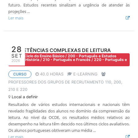
futuro. Estudos recentes sinalizam a urgência de atender às
projeções ...
Ler mais
28
COMPETÊNCIAS COMPLEXAS DE LEITURA
SET
110 - 1º Ciclo do Ensino Básico / 200 - Português e Estudos
Sociais/ História / 210 - Português e Francês / 220 - Português e
2026
Inglês
40.0 HORAS
E-LEARNING
CURSO
PROFESSORES DOS GRUPOS DE RECRUTAMENTO 110, 200,
210 E 220
Local a definir
Resultados de vários estudos internacionais e nacionais têm
revelado fragilidades dos alunos no domínio da compreensão da
leitura. Ao nível da OCDE, os resultados médios relativos ao
desempenho na leitura têm descido nos últimos ciclos avaliativos.
Os alunos portugueses obtiveram uma média ...
Ler mais