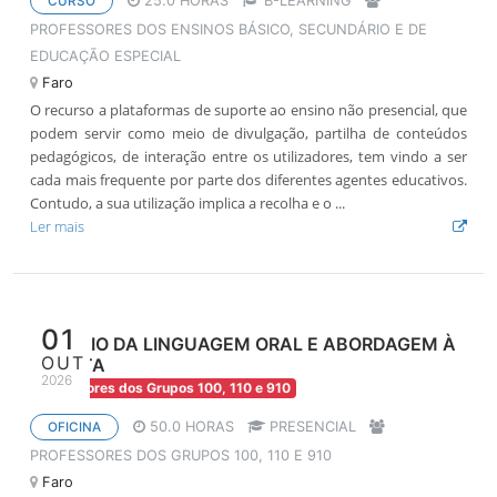
25.0 HORAS
B-LEARNING
CURSO
PROFESSORES DOS ENSINOS BÁSICO, SECUNDÁRIO E DE
EDUCAÇÃO ESPECIAL
Faro
O recurso a plataformas de suporte ao ensino não presencial, que
podem servir como meio de divulgação, partilha de conteúdos
pedagógicos, de interação entre os utilizadores, tem vindo a ser
cada mais frequente por parte dos diferentes agentes educativos.
Contudo, a sua utilização implica a recolha e o ...
Ler mais
01
DOMÍNIO DA LINGUAGEM ORAL E ABORDAGEM À
OUT
ESCRITA
2026
Professores dos Grupos 100, 110 e 910
50.0 HORAS
PRESENCIAL
OFICINA
PROFESSORES DOS GRUPOS 100, 110 E 910
Faro