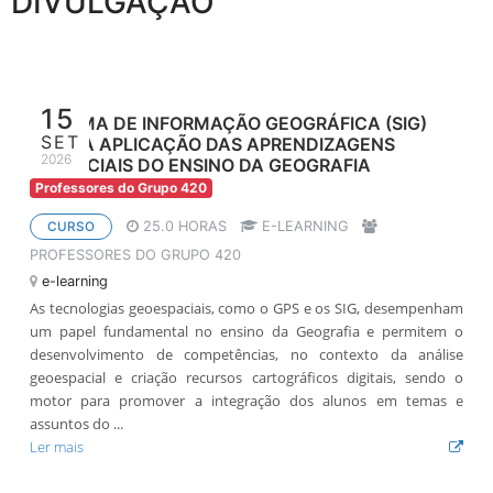
DIVULGAÇÃO
15
SISTEMA DE INFORMAÇÃO GEOGRÁFICA (SIG)
SET
PARA A APLICAÇÃO DAS APRENDIZAGENS
2026
ESSENCIAIS DO ENSINO DA GEOGRAFIA
Professores do Grupo 420
25.0 HORAS
E-LEARNING
CURSO
PROFESSORES DO GRUPO 420
e-learning
As tecnologias geoespaciais, como o GPS e os SIG, desempenham
um papel fundamental no ensino da Geografia e permitem o
desenvolvimento de competências, no contexto da análise
geoespacial e criação recursos cartográficos digitais, sendo o
motor para promover a integração dos alunos em temas e
assuntos do ...
Ler mais