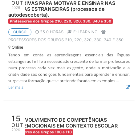
OUT
REFLEXIVAS PARA MOTIVAR E ENSINAR NAS
2026
LÍNGUAS ESTRANGEIRAS (processos de
autodescoberta).
Professores dos Grupos 210, 220, 320, 330, 340 e 350
25.0 HORAS
E-LEARNING
CURSO
PROFESSORES DOS GRUPOS 210, 220, 320, 330, 340 E 350
Online
Tendo em conta as aprendizagens essenciais das línguas
estrangeiras I e II e a necessidade crescente de formar professores
num processo cada vez mais exigente, onde a motivação e a
criatividade são condições fundamentais para aprender e ensinar,
surge esta formação que se pretende focada em exemplos ...
Ler mais
15
DESENVOLVIMENTO DE COMPETÊNCIAS
OUT
SOCIOEMOCIONAIS EM CONTEXTO ESCOLAR
2026
Professores dos Grupos 100 e 110