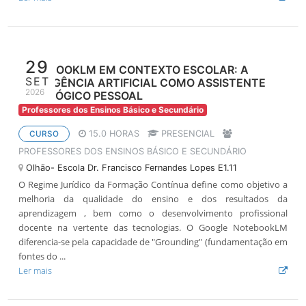
29
NOTEBOOKLM EM CONTEXTO ESCOLAR: A
SET
INTELIGÊNCIA ARTIFICIAL COMO ASSISTENTE
2026
PEDAGÓGICO PESSOAL
Professores dos Ensinos Básico e Secundário
15.0 HORAS
PRESENCIAL
CURSO
PROFESSORES DOS ENSINOS BÁSICO E SECUNDÁRIO
Olhão- Escola Dr. Francisco Fernandes Lopes E1.11
O Regime Jurídico da Formação Contínua define como objetivo a
melhoria da qualidade do ensino e dos resultados da
aprendizagem , bem como o desenvolvimento profissional
docente na vertente das tecnologias. O Google NotebookLM
diferencia-se pela capacidade de "Grounding" (fundamentação em
fontes do ...
Ler mais