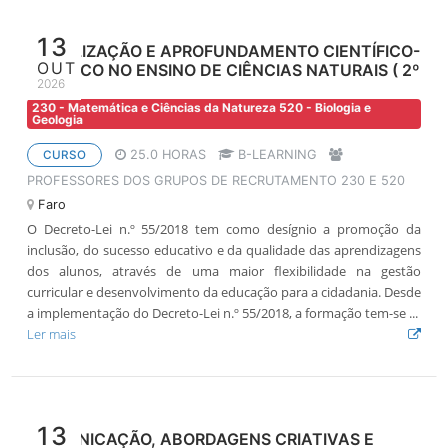
13
ATUALIZAÇÃO E APROFUNDAMENTO CIENTÍFICO-
OUT
DIDÁTICO NO ENSINO DE CIÊNCIAS NATURAIS ( 2º
2026
CICLO)
230 - Matemática e Ciências da Natureza 520 - Biologia e
Geologia
25.0 HORAS
B-LEARNING
CURSO
PROFESSORES DOS GRUPOS DE RECRUTAMENTO 230 E 520
Faro
O Decreto-Lei n.º 55/2018 tem como desígnio a promoção da
inclusão, do sucesso educativo e da qualidade das aprendizagens
dos alunos, através de uma maior flexibilidade na gestão
curricular e desenvolvimento da educação para a cidadania. Desde
a implementação do Decreto-Lei n.º 55/2018, a formação tem-se ...
Ler mais
13
COMUNICAÇÃO, ABORDAGENS CRIATIVAS E