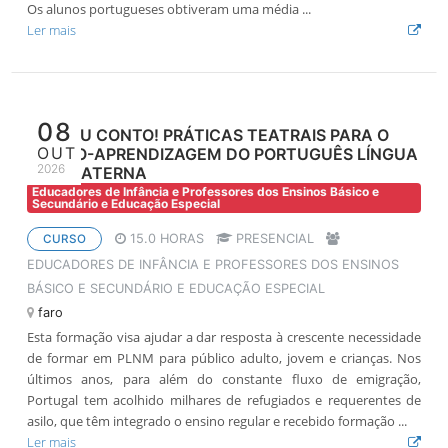
Os alunos portugueses obtiveram uma média ...
Ler mais
08
AQUI EU CONTO! PRÁTICAS TEATRAIS PARA O
OUT
ENSINO-APRENDIZAGEM DO PORTUGUÊS LÍNGUA
2026
NÃO MATERNA
Educadores de Infância e Professores dos Ensinos Básico e
Secundário e Educação Especial
15.0 HORAS
PRESENCIAL
CURSO
EDUCADORES DE INFÂNCIA E PROFESSORES DOS ENSINOS
BÁSICO E SECUNDÁRIO E EDUCAÇÃO ESPECIAL
faro
Esta formação visa ajudar a dar resposta à crescente necessidade
de formar em PLNM para público adulto, jovem e crianças. Nos
últimos anos, para além do constante fluxo de emigração,
Portugal tem acolhido milhares de refugiados e requerentes de
asilo, que têm integrado o ensino regular e recebido formação ...
Ler mais