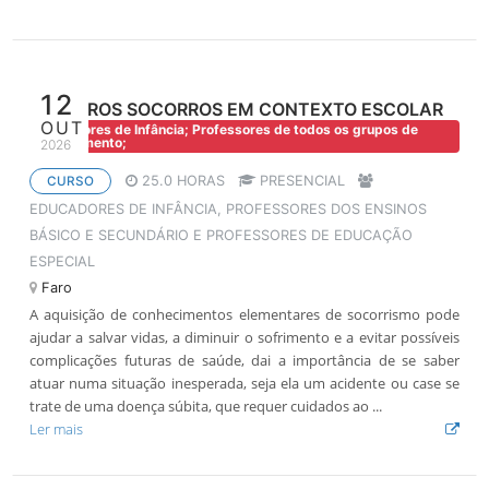
12
PRIMEIROS SOCORROS EM CONTEXTO ESCOLAR
OUT
Educadores de Infância; Professores de todos os grupos de
recrutamento;
2026
25.0 HORAS
PRESENCIAL
CURSO
EDUCADORES DE INFÂNCIA, PROFESSORES DOS ENSINOS
BÁSICO E SECUNDÁRIO E PROFESSORES DE EDUCAÇÃO
ESPECIAL
Faro
A aquisição de conhecimentos elementares de socorrismo pode
ajudar a salvar vidas, a diminuir o sofrimento e a evitar possíveis
complicações futuras de saúde, dai a importância de se saber
atuar numa situação inesperada, seja ela um acidente ou case se
trate de uma doença súbita, que requer cuidados ao ...
Ler mais