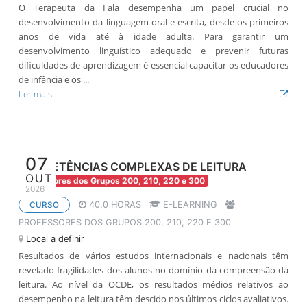
O Terapeuta da Fala desempenha um papel crucial no
desenvolvimento da linguagem oral e escrita, desde os primeiros
anos de vida até à idade adulta. Para garantir um
desenvolvimento linguístico adequado e prevenir futuras
dificuldades de aprendizagem é essencial capacitar os educadores
de infância e os ...
Ler mais
07
COMPETÊNCIAS COMPLEXAS DE LEITURA
OUT
Professores dos Grupos 200, 210, 220 e 300
2026
40.0 HORAS
E-LEARNING
CURSO
PROFESSORES DOS GRUPOS 200, 210, 220 E 300
Local a definir
Resultados de vários estudos internacionais e nacionais têm
revelado fragilidades dos alunos no domínio da compreensão da
leitura. Ao nível da OCDE, os resultados médios relativos ao
desempenho na leitura têm descido nos últimos ciclos avaliativos.