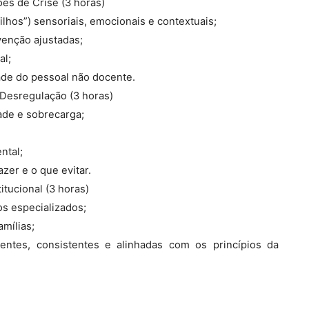
es de Crise (3 horas)
ilhos”) sensoriais, emocionais e contextuais;
venção ajustadas;
al;
ade do pessoal não docente.
Desregulação (3 horas)
ade e sobrecarga;
ntal;
azer e o que evitar.
itucional (3 horas)
os especializados;
mílias;
rentes, consistentes e alinhadas com os princípios da