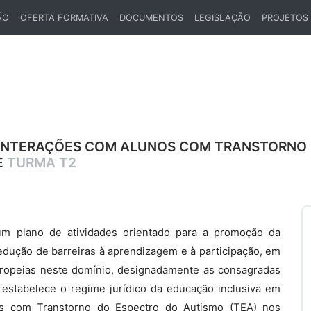
ÃO
OFERTA FORMATIVA
DOCUMENTOS
LEGISLAÇÃO
PROJETOS
 INTERAÇÕES COM ALUNOS COM TRANSTORNO 
E
TURMA T2
m plano de atividades orientado para a promoção da
edução de barreiras à aprendizagem e à participação, em
uropeias neste domínio, designadamente as consagradas
 estabelece o regime jurídico da educação inclusiva em
os com Transtorno do Espectro do Autismo (TEA) nos